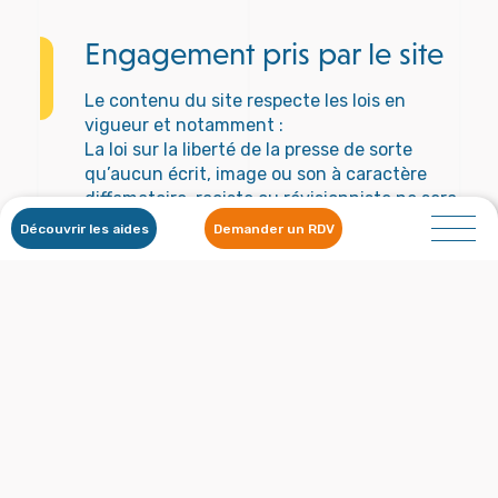
Engagement pris par le site
Le contenu du site respecte les lois en
vigueur et notamment :
La loi sur la liberté de la presse de sorte
qu’aucun écrit, image ou son à caractère
diffamatoire, raciste ou révisionniste ne sera
mis en ligne ;
Découvrir les aides
Demander un RDV
Conformément à l’article 227-24 du Code
pénal relatif à la protection des mineurs,
aucun message à caractère violent,
pornographique ou portant gravement
atteinte à la dignité humaine susceptible
d’être vu ou perçu par un mineur ne sera mis
en ligne ;
Aucune reproduction d’une œuvre protégée
ou d’une marque sans l’accord de son
auteur, de ses ayants droit ou de son
titulaire ne sera mise en ligne.